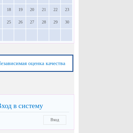
18
19
20
21
22
23
25
26
27
28
29
30
езависимая оценка качества
Вход в систему
Вход