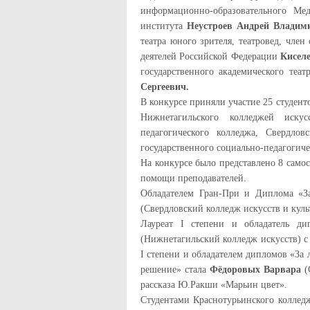
информационно-образовательного Меди
института
Неустроев Андрей Владим
театра юного зрителя, театровед, чле
деятелей Российской Федерации
Киселе
государственного академического теа
Сергеевич.
В конкурсе приняли участие 25 студент
Нижнетагильского колледжей искусс
педагогического колледжа, Свердло
государственного социально-педагогиче
На конкурсе было представлено 8 самос
помощи преподавателей.
Обладателем Гран-При и Диплома «З
(Свердловский колледж искусств и куль
Лауреат I степени и обладатель д
(Нижнетагильский колледж искусств) 
I степени и обладателем дипломов «За
решение» стала
Фёдоровых Варвара
(
рассказа Ю.Ракши «Марьин цвет».
Студентами Краснотурьинского колледж