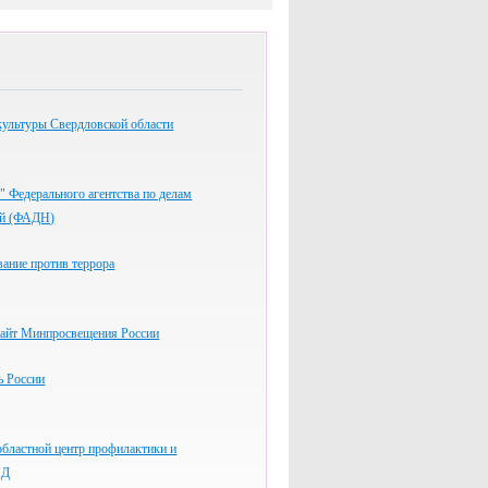
культуры Свердловской области
" Федерального агентства по делам
ей (ФАДН)
вание против террора
айт Минпросвещения России
 России
бластной центр профилактики и
ИД