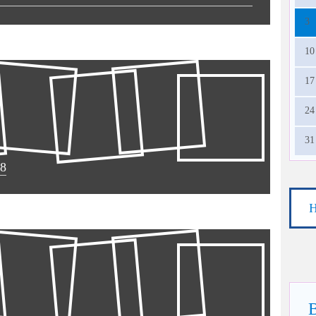
3
10
17
24
31
18
Н