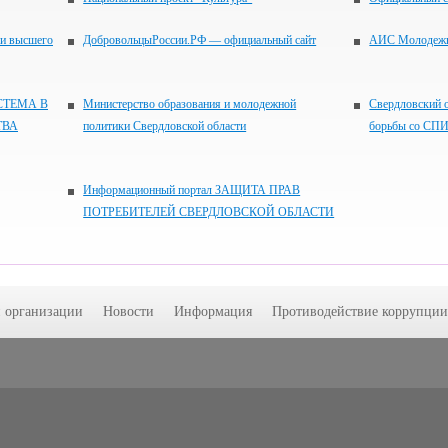
 и высшего
ДобровольцыРоссии.РФ — официальный сайт
АИС Молодежь
ТЕМА В
Министерство образования и молодежной
Свердловский о
ТВА
политики Свердловской области
борьбы со СП
Информационный портал ЗАЩИТА ПРАВ
ПОТРЕБИТЕЛЕЙ СВЕРДЛОВСКОЙ ОБЛАСТИ
й организации
Новости
Информация
Противодействие коррупции