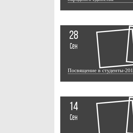
28
Сен
Посвящение в студенты-20
14
Сен