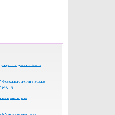
культуры Свердловской области
" Федерального агентства по делам
ей (ФАДН)
вание против террора
айт Минпросвещения России