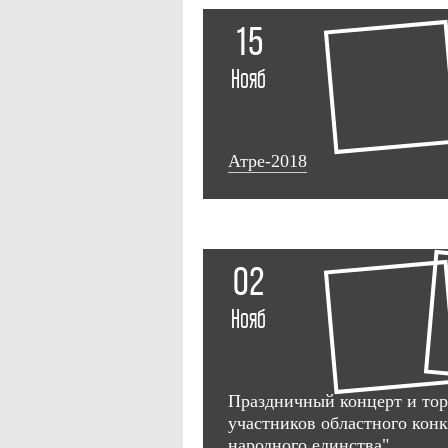
15
Нояб
Атре-2018
02
Нояб
Праздничный концерт и тор
участников областного кон
народного единства"