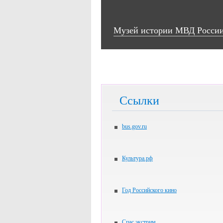
Музей истории МВД России
Ссылки
bus.gov.ru
Культура.рф
Год Российского кино
Спас экстрим