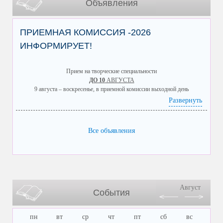
Объявления
ПРИЕМНАЯ КОМИССИЯ -2026
ИНФОРМИРУЕТ!
Прием на творческие специальности
ДО 10
АВГУСТА
9 августа – воскресенье, в приемной комиссии выходной день
8 августа – суббота, приемная комиссия работает до 14.00
Развернуть
8 августа в 14.00
приемная комиссия заканчивает прием документов по очной и
электронной форме подачи заявления на творческие специальности
Все объявления
Август
События
пн
вт
ср
чт
пт
сб
вс